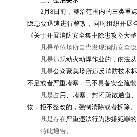
三、整治要求
2
月
8
日前，
整治范围内的三类重
隐患要迅速进行整改，同时组织开展
《关于开展消防安全集中除患攻坚大整
凡是单位场所自查发现消防安全隐
凡是违规
动火动焊作业的，
依法从
凡是
公众聚集场所违反消防技术
不足或者严重堵塞，已不具备安全疏散
凡是占
用、堵塞、封闭疏散通道
物，拒不整改的，
强制清除或者拆除
。
凡是存在
严重违法行为涉嫌犯罪的
特此通告。