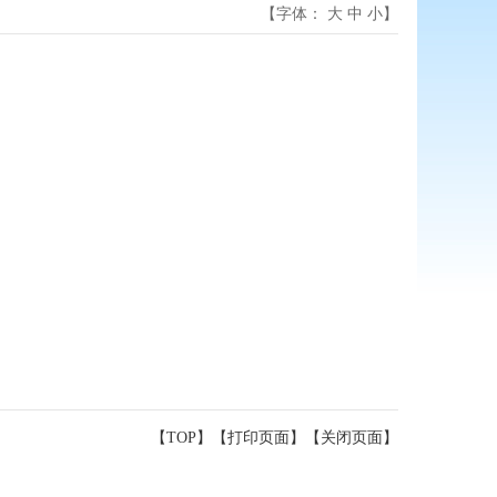
【字体：
大
中
小
】
【TOP】
【
打印页面
】【
关闭页面
】