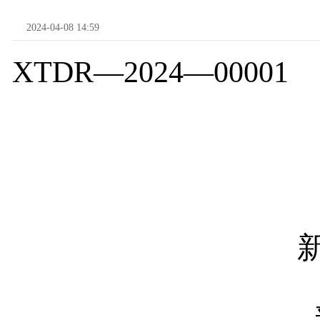
2024-04-08 14:59
XTDR
—
2024
—
00001