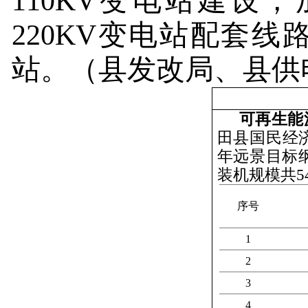
110KV
变电站建设，
220KV
变电站配套线
站。
（县发改局、县供
可再生能
田县国民经
年远景目标
装机规模共
5
序号
1
2
3
4