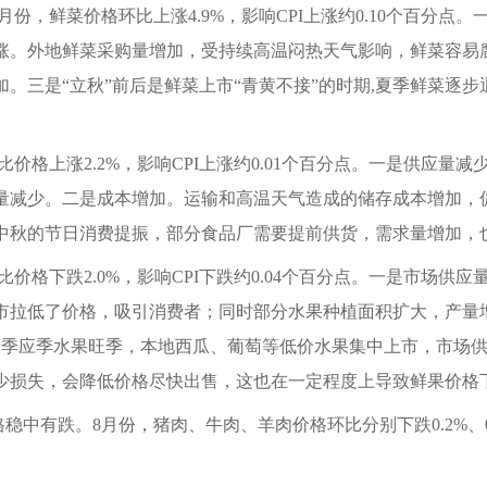
月份，鲜菜价格环比上涨4.9%，影响CPI上涨约0.10个百分
涨。外地鲜菜采购量增加，受持续高温闷热天气影响，鲜菜容易
。三是“立秋”前后是鲜菜上市“青黄不接”的时期,夏季鲜菜逐
比价格上涨2.2%，影响CPI上涨约0.01个百分点。一是供应量
量减少。二是成本增加。运输和高温天气造成的储存成本增加，
中秋的节日消费提振，部分食品厂需要提前供货，需求量增加，
比价格下跌2.0%，影响CPI下跌约0.04个百分点。一是市场
市拉低了价格，吸引消费者；同时部分水果种植面积扩大，产量
夏季应季水果旺季，本地西瓜、葡萄等低价水果集中上市，市场供
少损失，会降低价格尽快出售，这也在一定程度上导致鲜果价格
稳中有跌。8月份，猪肉、牛肉、羊肉价格环比分别下跌0.2%、0