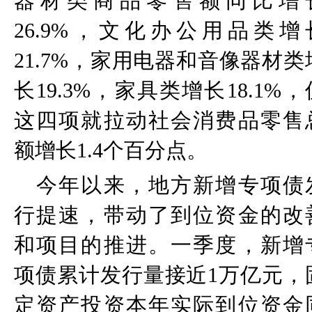
器材类商品零售额同比增
26.9%
，文化办公用品类增
21.7%
，家用电器和音像器材类
长
19.3%
，家具类增长
18.1%
，
这四项就拉动社会消费品零售
额增长
1.4
个百分点。
今年以来，地方新增专项债
行提速，带动了到位资金的改
和项目的推进。一季度，新增
项债累计发行量接近
1
万亿元，
定资产投资本年实际到位资金