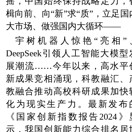
摇，中国始终保持战略定力，
楫向前、向
“
新
”
求
“
质
”
，立足国
大市场、做强国内大循环
——
宇树机器人惊艳
“
亮相
”
DeepSeek
引领人工智能大模型
展潮流
……
今年以来，高水平
新成果竞相涌现，科教融汇、
教融合推动高校科研成果加快
化为现实生产力。最新发布
《国家创新指数报告
2024
》
示，我国创新能力综合排名居