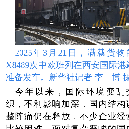
2025
年
3
月
21
日，满载货物
X8489
次中欧班列在西安国际港
准备发车。新华社记者 李一博 
今年以来，国际环境变乱
织，不利影响加深，国内结构
整阵痛仍在释放，不少企业经
比较困难。面对复杂严峻的国