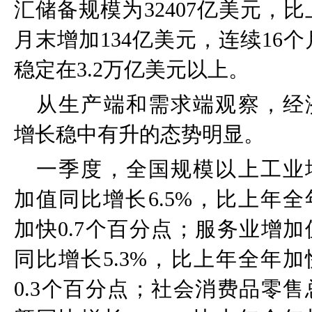
汇储备规模为
32407
亿美元，比
月末增加
134
亿美元，连续
16
个
稳定在
3.2
万亿美元以上。
从生产端和需求端观察，经
增长稳中有升的态势明显。
一季度，全国规模以上工业
加值同比增长
6.5%
，比上年全
加快
0.7
个百分点；服务业增加
同比增长
5.3%
，比上年全年加
0.3
个百分点；社会消费品零售