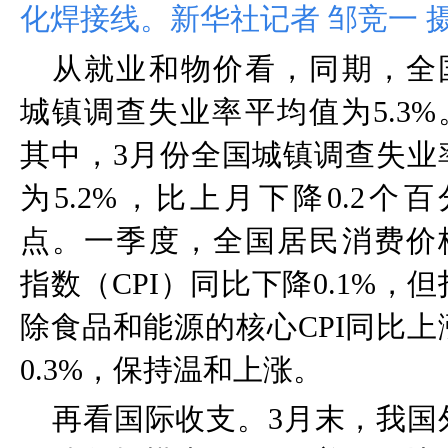
化焊接线。新华社记者 邹竞一 
从就业和物价看，同期，全
城镇调查失业率平均值为
5.3%
其中，
3
月份全国城镇调查失业
为
5.2%
，比上月下降
0.2
个百
点。一季度，全国居民消费价
指数（
CPI
）同比下降
0.1%
，但
除食品和能源的核心
CPI
同比上
0.3%
，保持温和上涨。
再看国际收支。
3
月末，我国