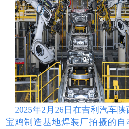
2025
年
2
月
26
日在吉利汽车陕
宝鸡制造基地焊装厂拍摄的自