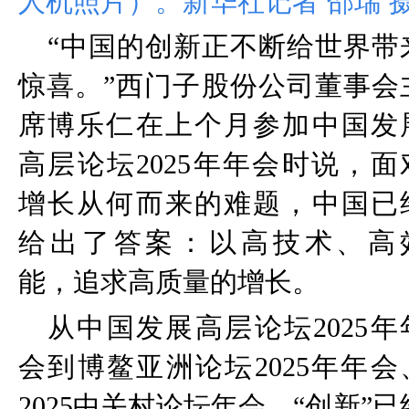
人机照片）。新华社记者 邵瑞 
“
中国的创新正不断给世界带
惊喜。
”
西门子股份公司董事会
席博乐仁在上个月参加中国发
高层论坛
2025
年年会时说，面
增长从何而来的难题，中国已
给出了答案：以高技术、高
能，追求高质量的增长。
从中国发展高层论坛
2025
年
会到博鳌亚洲论坛
2025
年年会
2025
中关村论坛年会，
“
创新
”
已