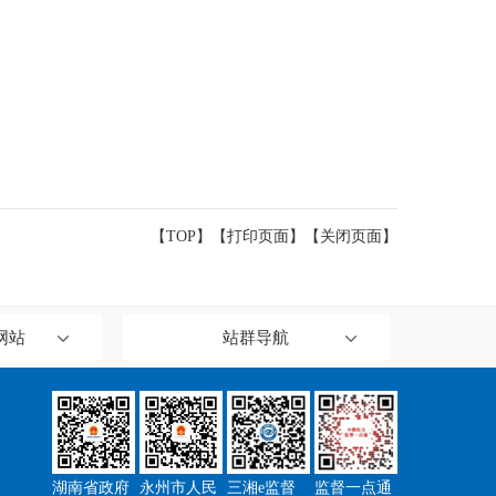
【TOP】
【
打印页面
】【
关闭页面
】
网站
站群导航
湖南省政府
永州市人民
三湘e监督
监督一点通