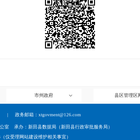
市州政府
县区管理区
们
|
政务邮箱：xtgovment@126.com
办公室 承办：新田县数据局（新田县行政审批服务局）
7803（仅受理网站建设维护相关事宜）