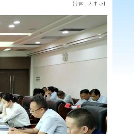
【字体：
大
中
小
】