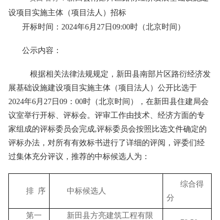
设项目实施主体（项目法人）
招标
开标时间：
20
24
年
6
月
27
日
09:
0
0时（北京时间）
公示内容：
根据相关法律法规规定，
新田县南部片区路衍经济发
展基础设施建设项目
实施主体（项目法人）公开比选于
202
4
年
6
月
27
日
09：
0
0时（北京时间），在
新田县住建
局会
议室举行开标、评标会。评审工作由技术、经济方面的专
家组成的评标委员会完成
,评标委员会按照比选文件确定的
评标办法，对所有有效标书进行了详细的评阅，评委们经
过集体充分评议，推荐的中标候选人为：
综合得
排
序
中标候选人
分
第一
新田县方亮建筑工程有限