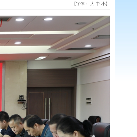
【字体：
大
中
小
】